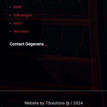
BMW
Volkswagen
Iveco
Mercedes
Contact Gegevens
E-mail:
info@tstuning.nl
Tel :
+31 (0)657748721
Openingstijden:
Maandag tot Zaterdag 9:00-18:00
Website by TSolutions @ / 2024