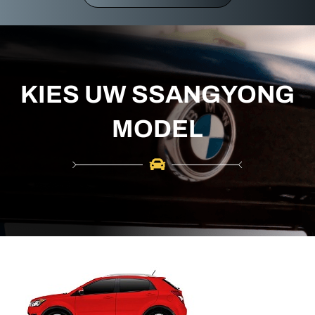
r
c
h
KIES UW SSANGYONG
MODEL