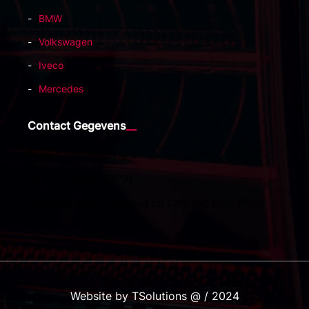
BMW
Volkswagen
Iveco
Mercedes
Contact Gegevens
E-mail:
info@tstuning.nl
Tel :
+31 (0)657748721
Openingstijden:
Maandag tot Zaterdag 9:00-18:00
Website by TSolutions @ / 2024