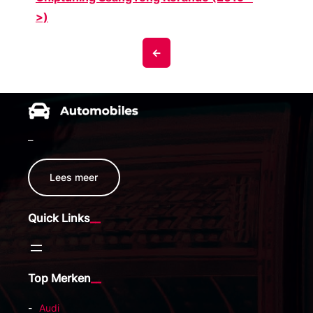
>)
<-
–
Lees meer
Quick Links
Top Merken
Audi