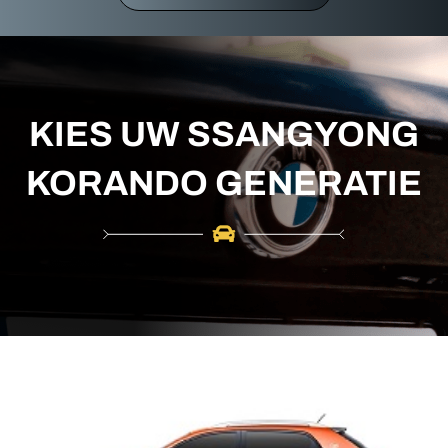
r
c
h
KIES UW SSANGYONG
KORANDO GENERATIE