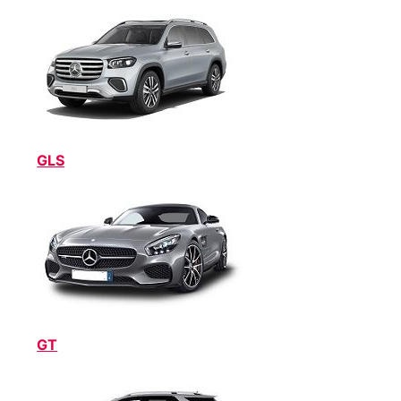
GLS
GT