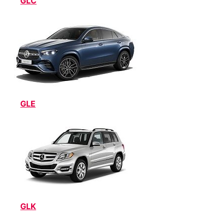
GLC
GLE
GLK