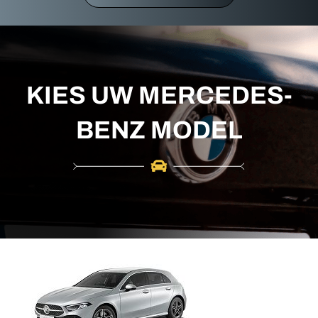
r
c
h
KIES UW MERCEDES-
BENZ MODEL