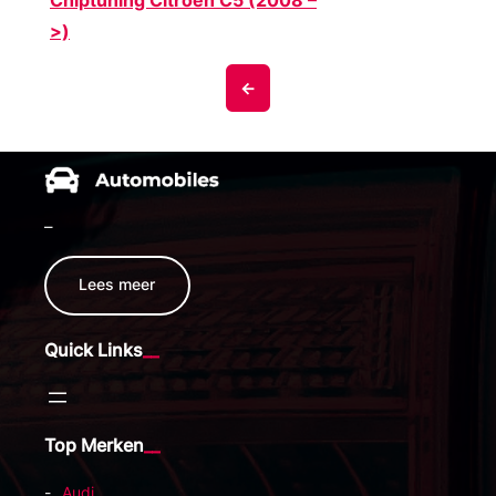
>)
<-
–
Lees meer
Quick Links
Top Merken
Audi