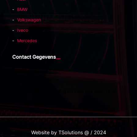
BMW
Volkswagen
Iveco
Mercedes
Contact Gegevens
E-mail:
info@tstuning.nl
Tel :
+31 (0)657748721
Openingstijden:
Maandag tot Zaterdag 9:00-18:00
Website by TSolutions @ / 2024