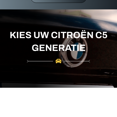
r
c
h
KIES UW CITROËN C5
GENERATIE