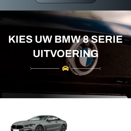
r
c
h
KIES UW BMW 8 SERIE
UITVOERING