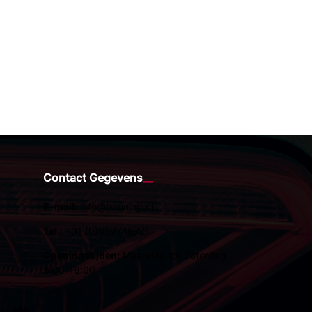
Contact Gegevens
E-mail:
info@tstuning.nl
Tel :
+31 (0)657748721
Openingstijden:
Maandag tot Zaterdag
9:00-18:00