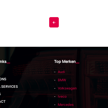
<-
inks
Top Merken
Audi
ONS
BMW
 SERVICES
Volkswagen
S
Iveco
ACT
Mercedes