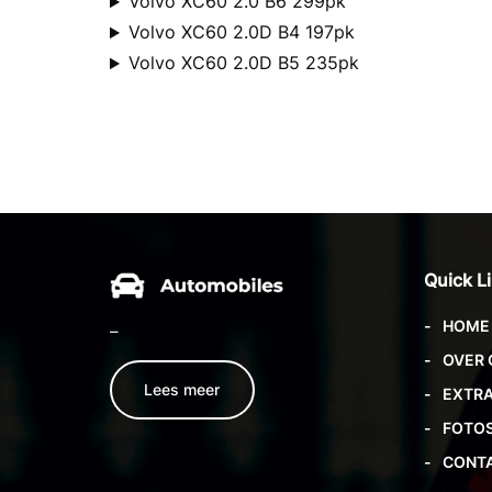
Volvo XC60 2.0 B6 299pk
Volvo XC60 2.0D B4 197pk
Volvo XC60 2.0D B5 235pk
Quick L
HOME
–
OVER 
Lees meer
EXTRA
FOTO
CONT