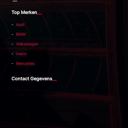
Top Merken
Audi
BMW
Volkswagen
Iveco
Mercedes
Contact Gegevens
E-mail:
info@tstuning.nl
Tel :
+31 (0)657748721
Openingstijden:
Maandag tot Zaterdag 9:00-18:00