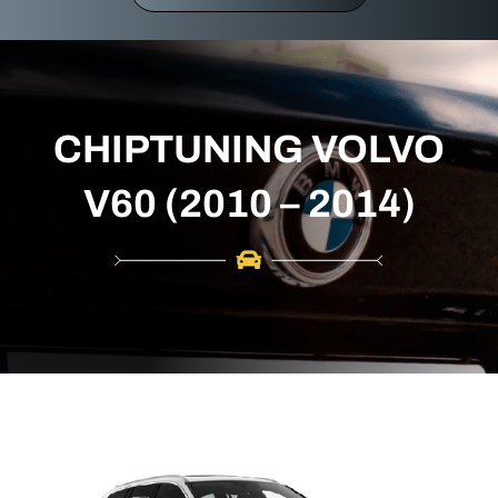
r
c
h
CHIPTUNING VOLVO
V60 (2010 – 2014)